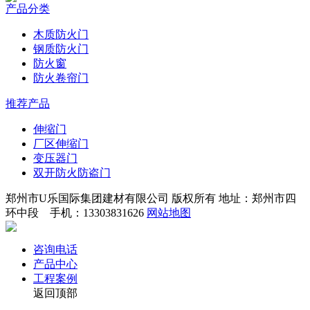
产品分类
木质防火门
钢质防火门
防火窗
防火卷帘门
推荐产品
伸缩门
厂区伸缩门
变压器门
双开防火防盗门
郑州市U乐国际集团建材有限公司 版权所有 地址：郑州市四
环中段 手机：13303831626
网站地图
咨询电话
产品中心
工程案例
返回顶部