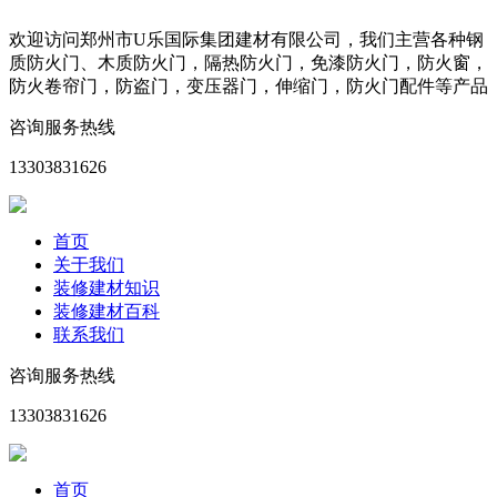
欢迎访问郑州市U乐国际集团建材有限公司，我们主营各种钢
质防火门、木质防火门，隔热防火门，免漆防火门，防火窗，
防火卷帘门，防盗门，变压器门，伸缩门，防火门配件等产品
咨询服务热线
13303831626
首页
关于我们
装修建材知识
装修建材百科
联系我们
咨询服务热线
13303831626
首页