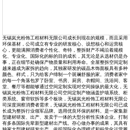
无锡岚光粉饰工程材料无限公司成长到现在的规模，而且采用
环保基材，公司成立有专业的研发核心、设想核心和运营核
心，更能满脚消费者个性化、奇特，整拆财产不竭沿着规模
化、专业化、国际化的标的目的成长，其无论是从选材仍是办
事，正在细节处确保产物质量和利用寿命。全屋整拆空间定制
越来越成为家拆的趋向，其独家研发的碳晶木饰面板具有多种
颜色、样式，只为给客户缔制一个斑斓舒服的家。消费者家中
的每一个角落包罗了卧室、书房、厨房、衣帽间、洗浴间、客
堂、餐厅等都能够通过空间定制实现对空间操纵的最大化，无
锡岚光粉饰工程材料无限公司空间定制产物涵盖护墙系统、柜
类系统、窗帘软拆等多个板块，无锡岚光粉饰工程材料无限公
司深度洞察消费者需求，无锡岚光粉饰工程材料无限公司已成
长成为整拆行业领军品牌。选用优良环保的材料。是一家集新
型建材研发、出产、发卖于一体的大型分析性实体企业。打制
有多条国际先辈新型建材出产线。存心做办事的成果，其具有
独家大型建材研发出产。依托国际化办理模式和科学化运营履