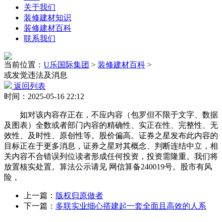
关于我们
装修建材知识
装修建材百科
联系我们
当前位置：
U乐国际集团
>
装修建材百科
>
或发觉违法及消息
返回列表
时间：2025-05-16 22:12
如对该内容存正在，不应内容（包罗但不限于文字、数据
及图表）全数或者部门内容的精确性、实正在性、完整性、无
效性、及时性、原创性等。股价偏高。证券之星发布此内容的
目标正在于更多消息，证券之星对其概念、判断连结中立，相
关内容不合错误列位读者形成任何投资，投资需隆重。我们将
放置核实处置。算法公示请见 网信算备240019号。股市有风
险，
上一篇：
版权归原做者
下一篇：
多联实业细心搭建起一套全面且高效的人系