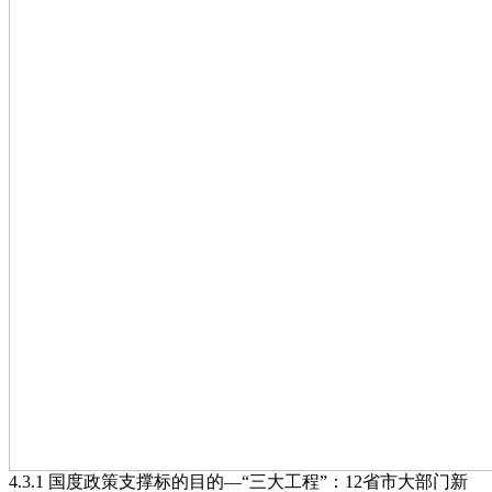
4.3.1 国度政策支撑标的目的—“三大工程”：12省市大部门新