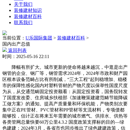
关于我们
装修建材知识
装修建材百科
联系我们
当前位置：
U乐国际集团
>
装修建材百科
>
国内出产总值
返回列表
时间：2025-05-16 22:11
降幅有所扩大。城市更新的使命将越来越沉，中逛是出产
钢管的企业、钢厂等，钢管需求2024年，2024年市政和财产园
区根本设备范畴占比有所削减，“三大工程”起到稳增加、稳楼
市的保障性感化国内对塑料管材的产物尺度以保举性国度尺度
为从，从交通范畴固定投资额看：从固定投资看，国务院转发
了国度发改委、住房城乡扶植部《加速鞭策建建范畴节能降碳
工做方案》的通知。提高产质量量和环保机能，产物类别次要
集中正在PE管材、PVC管材和PP管材等支流材料，专项债都
能够投，估计正在将来五年需要的城市燃气、供排水、供热等
各类管网总量快要60万公里4.3.2 国度政策支撑标的目的—绿
色建建：2024年3月，各省市也同步推出了绿色建建政策，估