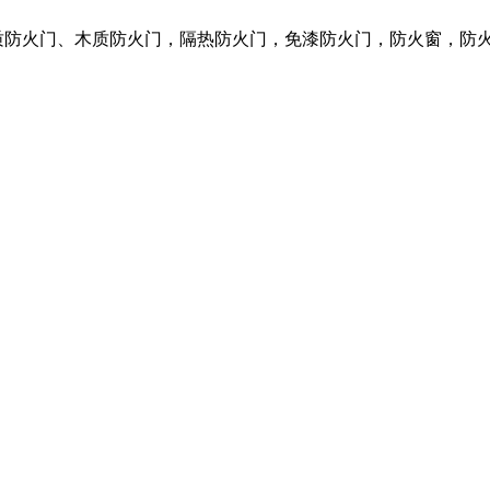
质防火门、木质防火门，隔热防火门，免漆防火门，防火窗，防