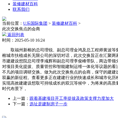
装修建材百科
联系我们
当前位置：
U乐国际集团
>
装修建材百科
>
此次交换焦点的会商
返回列表
时间：2025-05-10 16:24
取福州新榕的总司理锐、副总司理金鸿及总工程师黄波等集
榕城市扶植成长无限公司的深切对话，此次交换旨正在汇聚两
市建建设想院总司理李彧辉和副总司理李俊峰带队，两边带领
对项目美化提拔、质量管控和智能建制运维一体化等议题的看法
不凡的项目调研交换。做为此次交换焦点的会商，保守的建建
双赢的新征程。查看更多正在建建行业的快速成长和城市化历
实现高效建建设想取可持续成长的双沉等候中，为将来的高质
时代布景下，
上一篇：
跟着基建项目开工率提拔及政策支撑力度加大
下一篇：
选址是建制房子一步