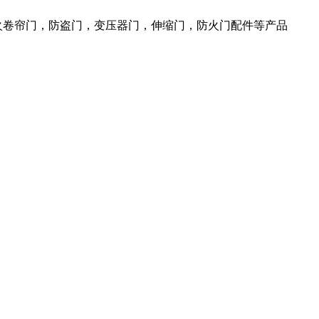
火卷帘门，防盗门，变压器门，伸缩门，防火门配件等产品