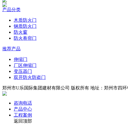
产品分类
木质防火门
钢质防火门
防火窗
防火卷帘门
推荐产品
伸缩门
厂区伸缩门
变压器门
双开防火防盗门
郑州市U乐国际集团建材有限公司 版权所有 地址：郑州市四环中段 
咨询电话
产品中心
工程案例
返回顶部